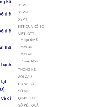
XSMB
XSMN
XSMT
KẾT QUẢ XỔ SỐ
VIETLOTT
Mega 6×45
Max 3D
Max 4D
Power 6/55
THỐNG KÊ
SOI CẦU
DÒ VÉ SỐ
SỔ MƠ
QUAY THỬ
SỐ KẾT QUẢ