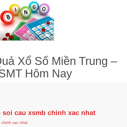
2
uả Xổ Số Miền Trung –
SMT Hôm Nay