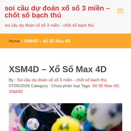
soi cầu dự đoán xổ số 3 miền –
chốt số bạch thủ
soi cầu dự đoán xổ số 3 miền - chốt số bạch thủ
Home
/
XSM4D – Xổ Số Max 4D
XSM4D – Xổ Số Max 4D
By :
Soi cầu dự đoán xổ số 3 miền - chốt số bạch thủ
07/05/2026
Category : Chưa phân loại
Tags:
Xổ Số Max 4D
,
XSM4D