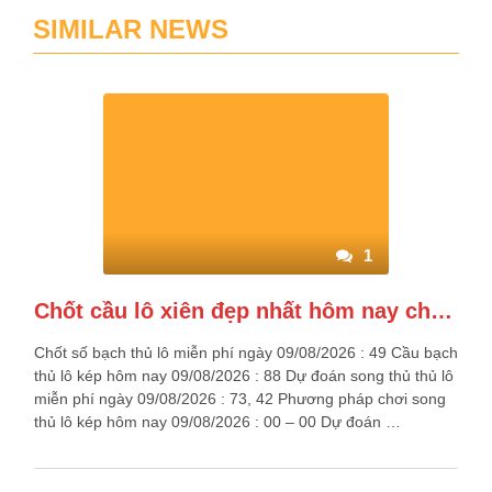
SIMILAR NEWS
1
Chốt cầu lô xiên đẹp nhất hôm nay chính xác ngày 09/08/2026
Chốt số bạch thủ lô miễn phí ngày 09/08/2026 : 49 Cầu bạch
thủ lô kép hôm nay 09/08/2026 : 88 Dự đoán song thủ thủ lô
miễn phí ngày 09/08/2026 : 73, 42 Phương pháp chơi song
thủ lô kép hôm nay 09/08/2026 : 00 – 00 Dự đoán …