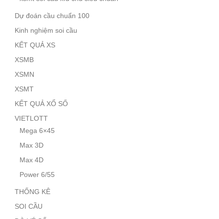
Dự đoán cầu chuẩn 100
Kinh nghiệm soi cầu
KẾT QUẢ XS
XSMB
XSMN
XSMT
KẾT QUẢ XỔ SỐ
VIETLOTT
Mega 6×45
Max 3D
Max 4D
Power 6/55
THỐNG KÊ
SOI CẦU