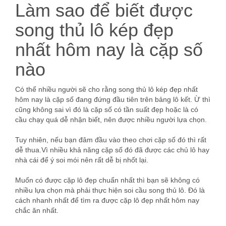
Làm sao để biết được
song thủ lô kép đẹp
nhất hôm nay là cặp số
nào
Có thể nhiều người sẽ cho rằng song thủ lô kép đẹp nhất
hôm nay là cặp số đang đứng đầu tiên trên bảng lô kết. Ừ thì
cũng không sai vì đó là cặp số có tần suất đẹp hoặc là có
cầu chạy quá dễ nhận biết, nên được nhiều người lựa chọn.
Tuy nhiên, nếu bạn đâm đầu vào theo chơi cặp số đó thì rất
dễ thua.Vì nhiều khả năng cặp số đó đã được các chủ lô hay
nhà cái để ý soi mói nên rất dễ bị nhốt lại.
Muốn có được cặp lô đẹp chuẩn nhất thì bạn sẽ không có
nhiều lựa chọn mà phải thực hiện soi cầu song thủ lô. Đó là
cách nhanh nhất để tìm ra được cặp lô đẹp nhất hôm nay
chắc ăn nhất.