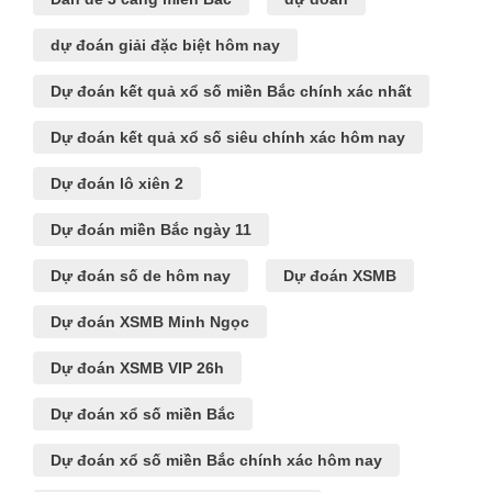
dự đoán giải đặc biệt hôm nay
Dự đoán kết quả xổ số miền Bắc chính xác nhất
Dự đoán kết quả xổ số siêu chính xác hôm nay
Dự đoán lô xiên 2
Dự đoán miền Bắc ngày 11
Dự đoán số de hôm nay
Dự đoán XSMB
Dự đoán XSMB Minh Ngọc
Dự đoán XSMB VIP 26h
Dự đoán xổ số miền Bắc
Dự đoán xổ số miền Bắc chính xác hôm nay