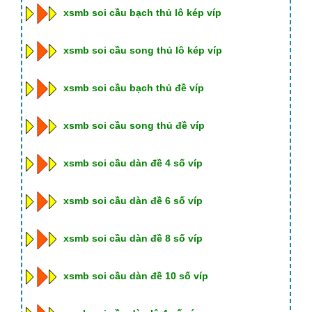
xsmb soi cầu bạch thủ lô kép víp
xsmb soi cầu song thủ lô kép víp
xsmb soi cầu bạch thủ đề víp
xsmb soi cầu song thủ đề víp
xsmb soi cầu dàn đề 4 số víp
xsmb soi cầu dàn đề 6 số víp
xsmb soi cầu dàn đề 8 số víp
xsmb soi cầu dàn đề 10 số víp