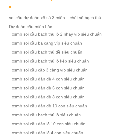
soi cầu dự đoán xổ số 3 miền – chốt số bạch thủ
Dự đoán cầu miền bắc
xsmb soi cầu bạch thu lô 2 nháy víp siêu chuẩn
xsmb soi cầu ba càng víp siêu chuẩn
xsmb soi cầu bạch thủ đề siêu chuẩn
xsmb soi cầu bạch thủ lô kép siêu chuẩn
xsmb soi cầu cặp 3 càng víp siêu chuẩn
xsmb soi cầu dàn đề 4 con siêu chuẩn
xsmb soi cầu dàn đề 6 con siêu chuẩn
xsmb soi cầu dàn đề 8 con siêu chuẩn
xsmb soi cầu dàn đề 10 con siêu chuẩn
xsmb soi cầu bạch thủ lô siêu chuẩn
xsmb soi cầu dàn lô 10 con siêu chuẩn
xsmb soi cầu dàn lô 4 con siêu chuẩn