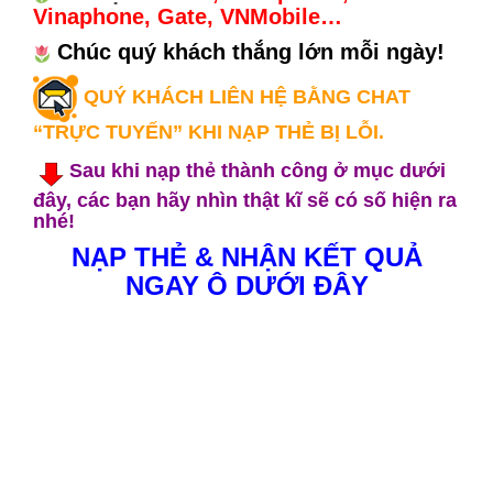
Vinaphone, Gate, VNMobile…
Chúc quý khách thắng lớn mỗi ngày!
QUÝ KHÁCH LIÊN HỆ BẰNG CHAT
“TRỰC TUYẾN” KHI NẠP THẺ BỊ LỖI.
Sau khi nạp thẻ thành công ở mục dưới
đây, các bạn hãy nhìn thật kĩ sẽ có số hiện ra
nhé!
NẠP THẺ & NHẬN KẾT QUẢ
NGAY Ô DƯỚI ĐÂY