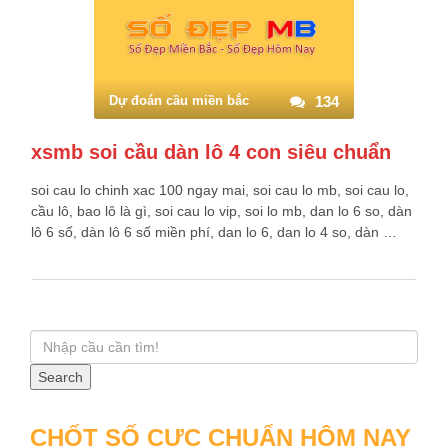
Dự đoán cầu miền bắc
134
xsmb soi cầu dàn lô 4 con siêu chuẩn
soi cau lo chinh xac 100 ngay mai, soi cau lo mb, soi cau lo,
cầu lô, bao lô là gì, soi cau lo vip, soi lo mb, dan lo 6 so, dàn
lô 6 số, dàn lô 6 số miền phí, dan lo 6, dan lo 4 so, dàn …
Search
CHỐT SỐ CỰC CHUẨN HÔM NAY