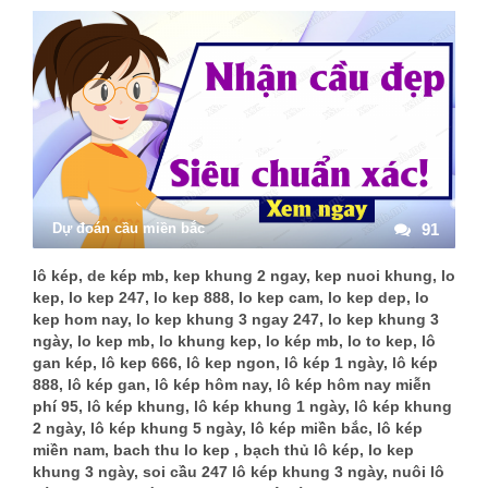
Dự đoán cầu miền bắc
91
lô kép, de kép mb, kep khung 2 ngay, kep nuoi khung, lo
kep, lo kep 247, lo kep 888, lo kep cam, lo kep dep, lo
kep hom nay, lo kep khung 3 ngay 247, lo kep khung 3
ngày, lo kep mb, lo khung kep, lo kép mb, lo to kep, lô
gan kép, lô kep 666, lô kep ngon, lô kép 1 ngày, lô kép
888, lô kép gan, lô kép hôm nay, lô kép hôm nay miễn
phí 95, lô kép khung, lô kép khung 1 ngày, lô kép khung
2 ngày, lô kép khung 5 ngày, lô kép miền bắc, lô kép
miền nam, bach thu lo kep , bạch thủ lô kép, lo kep
khung 3 ngày, soi cầu 247 lô kép khung 3 ngày, nuôi lô