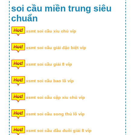
soi cầu miền trung siêu
chuẩn
xsmt soi cầu xỉu chủ víp
xsmt soi cầu giải đặc biệt víp
xsmt soi cầu giải 8 víp
xsmt soi cầu bao lô víp
xsmt soi cầu cặp xỉu chủ víp
xsmt soi cầu song thủ lô víp
xsmt soi cầu đầu đuôi giải 8 víp