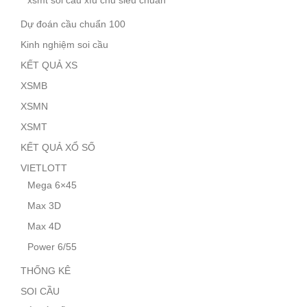
xsmt soi cầu xíu chủ siêu chuẩn
Dự đoán cầu chuẩn 100
Kinh nghiệm soi cầu
KẾT QUẢ XS
XSMB
XSMN
XSMT
KẾT QUẢ XỔ SỐ
VIETLOTT
Mega 6×45
Max 3D
Max 4D
Power 6/55
THỐNG KÊ
SOI CẦU