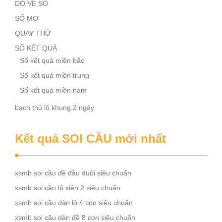
DÒ VÉ SỐ
SỔ MƠ
QUAY THỬ
SỐ KẾT QUẢ
Số kết quả miền bắc
Số kết quả miền trung
Số kết quả miền nam
bạch thủ lô khung 2 ngày
Kết quả SOI CẦU mới nhất
xsmb soi cầu đề đầu đuôi siêu chuẩn
xsmb soi cầu lô xiên 2 siêu chuẩn
xsmb soi cầu dàn lô 4 con siêu chuẩn
xsmb soi cầu dàn đề 8 con siêu chuẩn