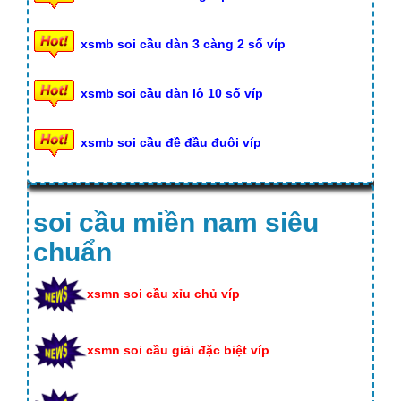
xsmb soi cầu dàn 3 càng 2 số víp
xsmb soi cầu dàn lô 10 số víp
xsmb soi cầu đề đầu đuôi víp
soi cầu miền nam siêu
chuẩn
xsmn soi cầu xỉu chủ víp
xsmn soi cầu giải đặc biệt víp