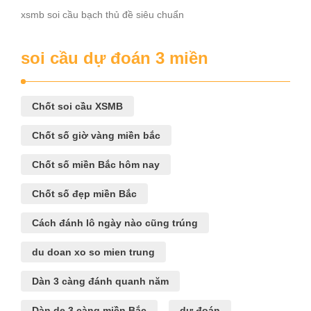
xsmb soi cầu bạch thủ đề siêu chuẩn
soi cầu dự đoán 3 miền
Chốt soi cầu XSMB
Chốt số giờ vàng miền bắc
Chốt số miền Bắc hôm nay
Chốt số đẹp miền Bắc
Cách đánh lô ngày nào cũng trúng
du doan xo so mien trung
Dàn 3 càng đánh quanh năm
Dàn de 3 càng miền Bắc
dự đoán