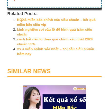
Related Posts:
KQXS miền bắc chính xác siêu chuẩn – kết quả
miền bắc siêu víp
kinh nghiệm soi cầu lô đề hình quả trám siêu
chuẩn
cách bắt cầu lô theo giải chính xác nhất 2026
chuẩn 99%
xs 3 miền chính xác nhất – soi cầu siêu chuẩn
hôm nay
SIMILAR NEWS