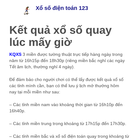
Kết quả xổ số quay
lúc mấy giờ
KQXS
3 miền được tường thuật trực tiếp hàng ngày trong
năm từ 16h15p đến 18h30p (riêng miền bắc nghỉ các ngày
Tết âm lịch, thường nghỉ 4 ngày).
Để đảm bảo cho người chơi có thể lấy được kết quả xổ số
các tỉnh mình cần, bạn có thể lưu ý lịch mở thưởng hôm
nay tại mỗi miền như sau:
– Các tỉnh miền nam vào khoảng thời gian từ 16h10p đến
16h40p.
– Các tỉnh miền trung trong khoảng từ 17h15p đến 17h30p.
– Các tỉnh miền bắc và xổ số điện toán quay trong khoảng từ