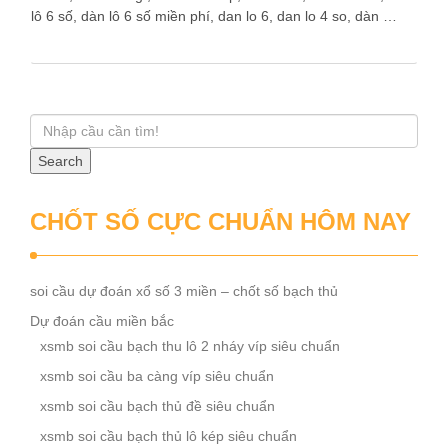
lô 6 số, dàn lô 6 số miền phí, dan lo 6, dan lo 4 so, dàn …
Search
CHỐT SỐ CỰC CHUẨN HÔM NAY
soi cầu dự đoán xổ số 3 miền – chốt số bạch thủ
Dự đoán cầu miền bắc
xsmb soi cầu bạch thu lô 2 nháy víp siêu chuẩn
xsmb soi cầu ba càng víp siêu chuẩn
xsmb soi cầu bạch thủ đề siêu chuẩn
xsmb soi cầu bạch thủ lô kép siêu chuẩn