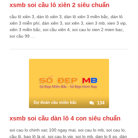
xsmb soi cầu lô xiên 2 siêu chuẩn
cầu lô xiên 3, dàn lô xiên 3, dàn lô xiên 3 miền bắc, dàn lô
xiên 3 miễn phí, dàn xiên 3, soi xiên 3, xien 3 mb, xien 3 vip,
xiên 3 miền bắc, soi cầu xiên 4, soi cau lo xien 2 mien bac,
soi cầu 99 …
Dự đoán cầu miền bắc
134
xsmb soi cầu dàn lô 4 con siêu chuẩn
soi cau lo chinh xac 100 ngay mai, soi cau lo mb, soi cau lo,
cầu lô, bao lô là gì, soi cau lo vip, soi lo mb, dan lo 6 so, dàn