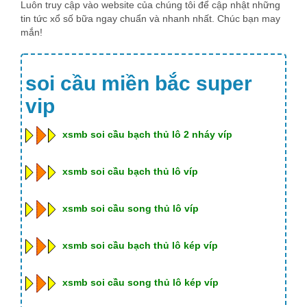
Luôn truy cập vào website của chúng tôi để cập nhật những
tin tức xổ số bữa ngay chuẩn và nhanh nhất. Chúc bạn may
mắn!
soi cầu miền bắc super
vip
xsmb soi cầu bạch thủ lô 2 nháy víp
xsmb soi cầu bạch thủ lô víp
xsmb soi cầu song thủ lô víp
xsmb soi cầu bạch thủ lô kép víp
xsmb soi cầu song thủ lô kép víp