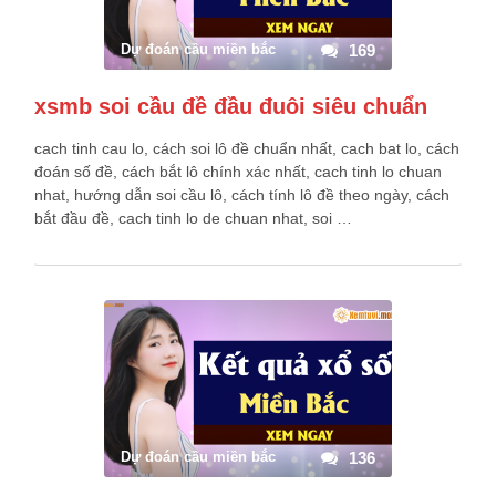
Dự đoán cầu miền bắc
169
xsmb soi cầu đề đầu đuôi siêu chuẩn
cach tinh cau lo, cách soi lô đề chuẩn nhất, cach bat lo, cách
đoán số đề, cách bắt lô chính xác nhất, cach tinh lo chuan
nhat, hướng dẫn soi cầu lô, cách tính lô đề theo ngày, cách
bắt đầu đề, cach tinh lo de chuan nhat, soi …
Dự đoán cầu miền bắc
136