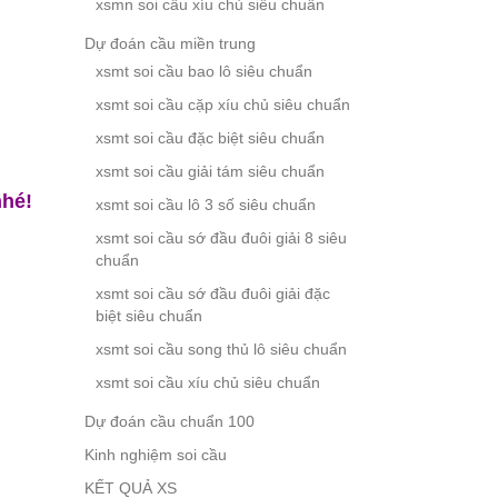
xsmn soi cầu xíu chủ siêu chuẩn
Dự đoán cầu miền trung
xsmt soi cầu bao lô siêu chuẩn
xsmt soi cầu cặp xíu chủ siêu chuẩn
xsmt soi cầu đặc biệt siêu chuẩn
xsmt soi cầu giải tám siêu chuẩn
nhé!
xsmt soi cầu lô 3 số siêu chuẩn
xsmt soi cầu sớ đầu đuôi giải 8 siêu
chuẩn
xsmt soi cầu sớ đầu đuôi giải đặc
biệt siêu chuẩn
xsmt soi cầu song thủ lô siêu chuẩn
xsmt soi cầu xíu chủ siêu chuẩn
Dự đoán cầu chuẩn 100
Kinh nghiệm soi cầu
KẾT QUẢ XS