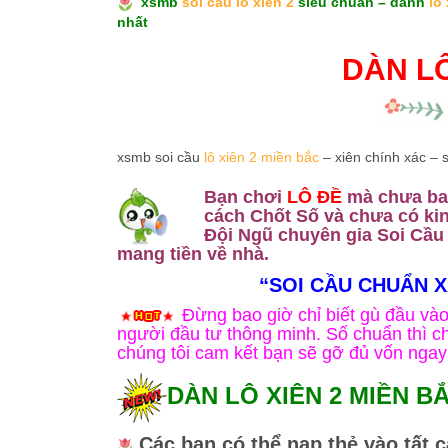
xsmb
soi cầu lô xiên 2
siêu chuẩn – danh
lo 
nhất
DÀN LÔ
xsmb soi cầu
lô xiên 2 miền bắc
– xiên chính xác – 
Bạn chơi
LÔ ĐỀ
mà chưa bao
cách Chốt Số và chưa có kin
Đội Ngũ chuyên gia Soi Cầu 
mang tiền về nhà.
“SOI CẦU CHUẨN X
Đừng bao giờ chỉ biết gù đầu và
người đầu tư thông minh. Số chuẩn thì chú
chúng tôi cam kết bạn sẽ gỡ đủ vốn nga
DÀN LÔ XIÊN 2 MIỀN B
Các bạn có thể nạp thẻ vào tất c