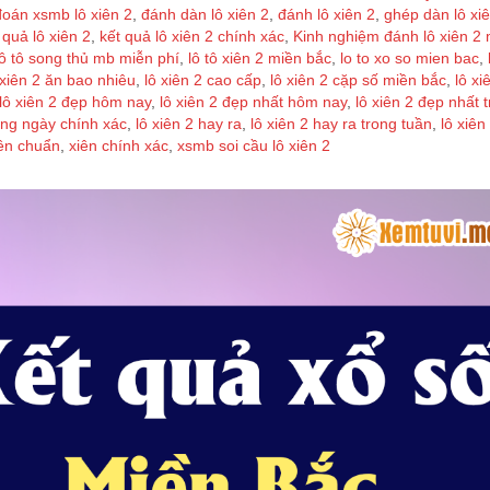
oán xsmb lô xiên 2
,
đánh dàn lô xiên 2
,
đánh lô xiên 2
,
ghép dàn lô xi
 quả lô xiên 2
,
kết quả lô xiên 2 chính xác
,
Kinh nghiệm đánh lô xiên 2
lô tô song thủ mb miễn phí
,
lô tô xiên 2 miền bắc
,
lo to xo so mien bac
,
 xiên 2 ăn bao nhiêu
,
lô xiên 2 cao cấp
,
lô xiên 2 cặp số miền bắc
,
lô xi
lô xiên 2 đẹp hôm nay
,
lô xiên 2 đẹp nhất hôm nay
,
lô xiên 2 đẹp nhất 
àng ngày chính xác
,
lô xiên 2 hay ra
,
lô xiên 2 hay ra trong tuần
,
lô xiên
iên chuẩn
,
xiên chính xác
,
xsmb soi cầu lô xiên 2