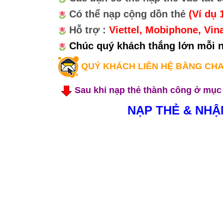
Có thể nạp cộng dồn thẻ
(Ví dụ 
Hỗ trợ :
Viettel, Mobiphone, Vi
Chúc quý khách thắng lớn mỗi 
QUÝ KHÁCH LIÊN HỆ BẰNG CHAT
Sau khi nạp thẻ thành công ở mục d
NẠP THẺ & NHẬ