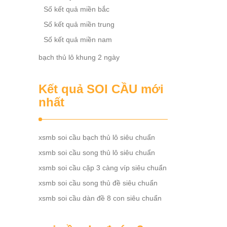
Số kết quả miền bắc
Số kết quả miền trung
Số kết quả miền nam
bạch thủ lô khung 2 ngày
Kết quả SOI CẦU mới
nhất
xsmb soi cầu bạch thủ lô siêu chuẩn
xsmb soi cầu song thủ lô siêu chuẩn
xsmb soi cầu cặp 3 càng víp siêu chuẩn
xsmb soi cầu song thủ đề siêu chuẩn
xsmb soi cầu dàn đề 8 con siêu chuẩn