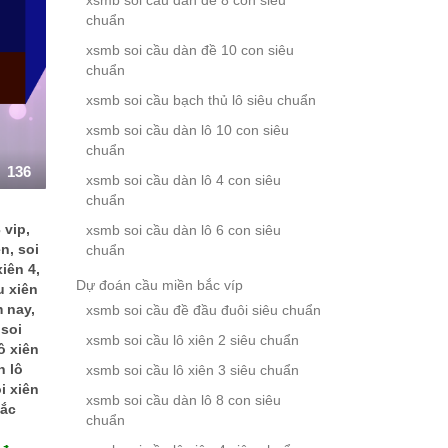
xsmb soi cầu dàn đề 8 con siêu
chuẩn
xsmb soi cầu dàn đề 10 con siêu
chuẩn
xsmb soi cầu bạch thủ lô siêu chuẩn
xsmb soi cầu dàn lô 10 con siêu
chuẩn
136
xsmb soi cầu dàn lô 4 con siêu
chuẩn
 vip,
xsmb soi cầu dàn lô 6 con siêu
n, soi
chuẩn
xiên 4,
Dự đoán cầu miền bắc víp
u xiên
m nay,
xsmb soi cầu đề đầu đuôi siêu chuẩn
 soi
xsmb soi cầu lô xiên 2 siêu chuẩn
ô xiên
n lô
xsmb soi cầu lô xiên 3 siêu chuẩn
i xiên
xsmb soi cầu dàn lô 8 con siêu
bắc
chuẩn