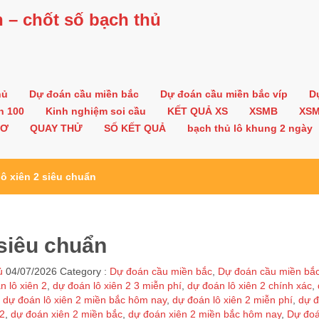
 – chốt số bạch thủ
hủ
Dự đoán cầu miền bắc
Dự đoán cầu miền bắc víp
D
n 100
Kinh nghiệm soi cầu
KẾT QUẢ XS
XSMB
XS
MƠ
QUAY THỬ
SỐ KẾT QUẢ
bạch thủ lô khung 2 ngày
lô xiên 2 siêu chuẩn
 siêu chuẩn
ủ
04/07/2026
Category :
Dự đoán cầu miền bắc
,
Dự đoán cầu miền bắc
n lô xiên 2
,
dự đoán lô xiên 2 3 miễn phí
,
dự đoán lô xiên 2 chính xác
,
,
dự đoán lô xiên 2 miền bắc hôm nay
,
dự đoán lô xiên 2 miễn phí
,
dự đ
 2
,
dự đoán xiên 2 miền bắc
,
dự đoán xiên 2 miền bắc hôm nay
,
Dự đoá