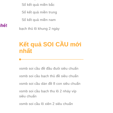
Số kết quả miền bắc
Số kết quả miền trung
Số kết quả miền nam
nhé!
bạch thủ lô khung 2 ngày
Kết quả SOI CẦU mới
nhất
xsmb soi cầu đề đầu đuôi siêu chuẩn
xsmb soi cầu bạch thủ đề siêu chuẩn
xsmb soi cầu dàn đề 8 con siêu chuẩn
xsmb soi cầu bạch thu lô 2 nháy víp
siêu chuẩn
xsmb soi cầu lô xiên 2 siêu chuẩn