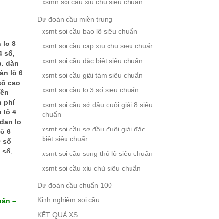
xsmn soi cầu xíu chủ siêu chuẩn
Dự đoán cầu miền trung
xsmt soi cầu bao lô siêu chuẩn
 lo 8
xsmt soi cầu cặp xíu chủ siêu chuẩn
4 số,
xsmt soi cầu đặc biệt siêu chuẩn
p, dàn
dàn lô 6
xsmt soi cầu giải tám siêu chuẩn
 số cao
xsmt soi cầu lô 3 số siêu chuẩn
iền
n phí
xsmt soi cầu sớ đầu đuôi giải 8 siêu
 lô 4
chuẩn
 dan lo
xsmt soi cầu sớ đầu đuôi giải đặc
lô 6
biệt siêu chuẩn
0 số
 số,
xsmt soi cầu song thủ lô siêu chuẩn
xsmt soi cầu xíu chủ siêu chuẩn
Dự đoán cầu chuẩn 100
Kinh nghiệm soi cầu
uẩn –
KẾT QUẢ XS