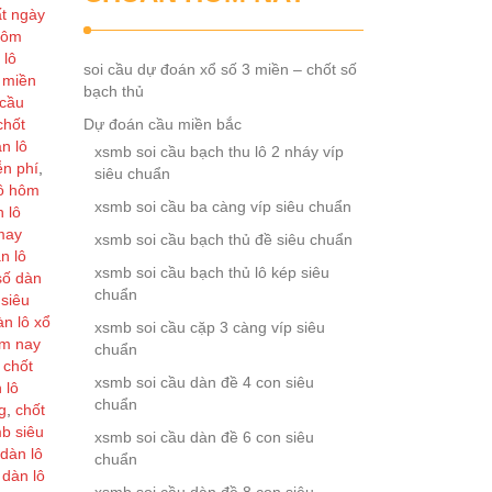
ất ngày
hôm
 lô
soi cầu dự đoán xổ số 3 miền – chốt số
 miền
bạch thủ
 cầu
chốt
Dự đoán cầu miền bắc
n lô
xsmb soi cầu bạch thu lô 2 nháy víp
ễn phí
,
siêu chuẩn
lô hôm
xsmb soi cầu ba càng víp siêu chuẩn
 lô
 may
xsmb soi cầu bạch thủ đề siêu chuẩn
n lô
xsmb soi cầu bạch thủ lô kép siêu
số dàn
chuẩn
 siêu
àn lô xổ
xsmb soi cầu cặp 3 càng víp siêu
ôm nay
chuẩn
,
chốt
xsmb soi cầu dàn đề 4 con siêu
 lô
chuẩn
g
,
chốt
mb siêu
xsmb soi cầu dàn đề 6 con siêu
 dàn lô
chuẩn
,
dàn lô