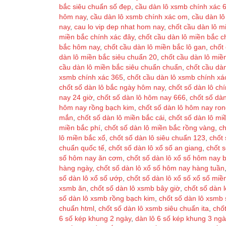
bắc siêu chuẩn số đẹp
,
cầu dàn lô xsmb chính xác 
hôm nay
,
cầu dàn lô xsmb chính xác om
,
cầu dàn lô
nay
,
cau lo vip dep nhat hom nay
,
chốt cầu dàn lô m
miền bắc chính xác đây
,
chốt cầu dàn lô miền bắc c
bắc hôm nay
,
chốt cầu dàn lô miền bắc lô gan
,
chốt
dàn lô miền bắc siêu chuẩn 20
,
chốt cầu dàn lô miề
cầu dàn lô miền bắc siêu chuẩn chuẩn
,
chốt cầu dà
xsmb chính xác 365
,
chốt cầu dàn lô xsmb chính xá
chốt số dàn lô bắc ngày hôm nay
,
chốt số dàn lô ch
nay 24 giờ
,
chốt số dàn lô hôm nay 666
,
chốt số dà
hôm nay rồng bạch kim
,
chốt số dàn lô hôm nay ro
mắn
,
chốt số dàn lô miền bắc cái
,
chốt số dàn lô mi
miền bắc phí
,
chốt số dàn lô miền bắc rồng vàng
,
ch
lô miền bắc xổ
,
chốt số dàn lô siêu chuẩn 123
,
chốt 
chuẩn quốc tế
,
chốt số dàn lô xổ số an giang
,
chốt s
số hôm nay ăn cơm
,
chốt số dàn lô xổ số hôm nay 
hàng ngày
,
chốt số dàn lô xổ số hôm nay hàng tuần
số dàn lô xổ số ướp
,
chốt số dàn lô xổ số xổ số miề
xsmb ăn
,
chốt số dàn lô xsmb bây giờ
,
chốt số dàn 
số dàn lô xsmb rồng bạch kim
,
chốt số dàn lô xsmb
chuẩn html
,
chốt số dàn lô xsmb siêu chuẩn ita
,
chốt
6 số kép khung 2 ngày
,
dàn lô 6 số kép khung 3 ngà