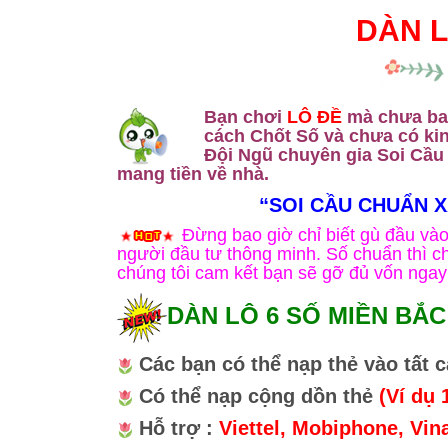
DÀN L
Bạn chơi
LÔ ĐỀ
mà chưa bao
cách Chốt Số và chưa có kin
Đội Ngũ chuyên gia Soi Cầu 
mang tiền về nhà.
“SOI CẦU CHUẨN X
Đừng bao giờ chỉ biết gù đầu và
người đầu tư thông minh. Số chuẩn thì chú
chúng tôi cam kết bạn sẽ gỡ đủ vốn nga
DÀN LÔ 6 SỐ MIỀN BẮC
Các bạn có thể nạp thẻ vào tất c
Có thể nạp cộng dồn thẻ
(Ví dụ 
Hỗ trợ :
Viettel, Mobiphone, Vi