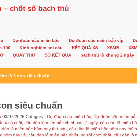
 – chốt số bạch thủ
hủ
Dự đoán cầu miền bắc
Dự đoán cầu miền bắc víp
D
n 100
Kinh nghiệm soi cầu
KẾT QUẢ XS
XSMB
XS
MƠ
QUAY THỬ
SỐ KẾT QUẢ
bạch thủ lô khung 2 ngày
dàn lô 6 con siêu chuẩn
con siêu chuẩn
ủ
03/07/2026
Category :
Dự đoán cầu miền bắc
,
Dự đoán cầu miền bắc
ắc 4 số cuối
,
cầu dàn lô miền bắc chính xác 7 ngày
,
cầu dàn lô miền b
 dàn lô miền bắc hôm nay thứ sáu
,
cầu dàn lô miền bắc hôm nay thủ s
ắc hôm nay về
,
cầu dàn lô miền bắc nhiều người chơi nhất
,
cầu dàn lô 