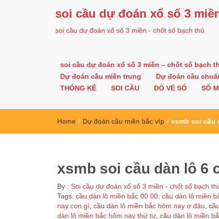
soi cầu dự đoán xổ số 3 miền
soi cầu dự đoán xổ số 3 miền - chốt số bạch thủ
soi cầu dự đoán xổ số 3 miền – chốt số bạch t
Dự đoán cầu miền trung
Dự đoán cầu chuẩ
THỐNG KÊ
SOI CẦU
DÒ VÉ SỐ
SỔ 
Home
/
Dự đoán cầu miền bắc víp
/
xsmb soi cầu 
xsmb soi cầu dàn lô 6 
By :
Soi cầu dự đoán xổ số 3 miền - chốt số bạch th
Tags:
cầu dàn lô miền bắc 00 00
,
cầu dàn lô miền b
nay con gì
,
cầu dàn lô miền bắc hôm nay ơ đâu
,
cầu
dàn lô miền bắc hôm nay thứ tư
,
cầu dàn lô miền b