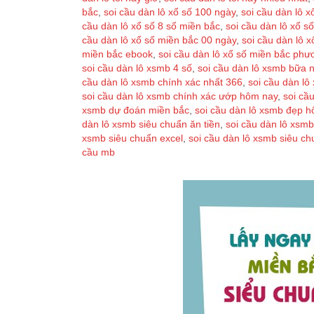
bắc
,
soi cầu dàn lô xổ số 100 ngày
,
soi cầu dàn lô x
cầu dàn lô xổ số 8 số miền bắc
,
soi cầu dàn lô xổ s
cầu dàn lô xổ số miền bắc 00 ngày
,
soi cầu dàn lô 
miền bắc ebook
,
soi cầu dàn lô xổ số miền bắc phư
soi cầu dàn lô xsmb 4 số
,
soi cầu dàn lô xsmb bữa 
cầu dàn lô xsmb chính xác nhất 366
,
soi cầu dàn lô
soi cầu dàn lô xsmb chính xác ướp hôm nay
,
soi cầ
xsmb dự đoán miền bắc
,
soi cầu dàn lô xsmb đẹp 
dàn lô xsmb siêu chuẩn ăn tiền
,
soi cầu dàn lô xsmb
xsmb siêu chuẩn excel
,
soi cầu dàn lô xsmb siêu ch
cầu mb