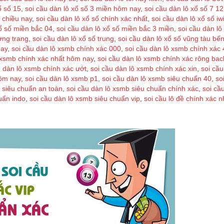
ổ số 15
,
soi cầu dàn lô xổ số 3 miền hôm nay
,
soi cầu dàn lô xổ số 7 12
ố chiều nay
,
soi cầu dàn lô xổ số chính xác nhất
,
soi cầu dàn lô xổ số iw
xổ số miền bắc 04
,
soi cầu dàn lô xổ số miền bắc 3 miền
,
soi cầu dàn lô
ơng trang
,
soi cầu dàn lô xổ số trung
,
soi cầu dàn lô xổ số vũng tàu bến
nay
,
soi cầu dàn lô xsmb chính xác 000
,
soi cầu dàn lô xsmb chính xác 
 xsmb chính xác nhất hôm nay
,
soi cầu dàn lô xsmb chính xác rông bac
u dàn lô xsmb chính xác ướt
,
soi cầu dàn lô xsmb chính xác xin
,
soi cầu
hôm nay
,
soi cầu dàn lô xsmb p1
,
soi cầu dàn lô xsmb siêu chuẩn 40
,
so
 siêu chuẩn an toàn
,
soi cầu dàn lô xsmb siêu chuẩn chính xác
,
soi cầ
uẩn indo
,
soi cầu dàn lô xsmb siêu chuẩn vip
,
soi cầu lô đề chính xác n