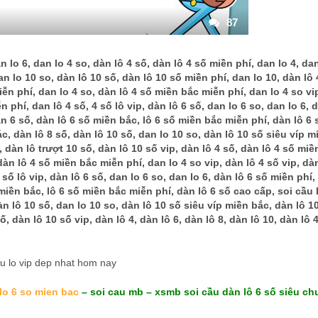
87
n lo 6, dan lo 4 so, dàn lô 4 số, dàn lô 4 số miền phí, dan lo 4, dan
an lo 10 so, dàn lô 10 số, dàn lô 10 số miền phí, dan lo 10, dàn lô 
ễn phí, dan lo 4 so, dàn lô 4 số miền bắc miễn phí, dan lo 4 so vi
n phí, dan lô 4 số, 4 số lô vip, dàn lô 6 số, dan lo 6 so, dan lo 6, 
àn 6 số, dàn lô 6 số miền bắc, lô 6 số miền bắc miễn phí, dàn lô 6
ác, dàn lô 8 số, dàn lô 10 số, dan lo 10 so, dàn lô 10 số siêu víp m
 dàn lô trượt 10 số, dàn lô 10 số vip, dàn lô 4 số, dàn lô 4 số miề
àn lô 4 số miền bắc miễn phí, dan lo 4 so vip, dàn lô 4 số vip, dàn
số lô vip, dàn lô 6 số, dan lo 6 so, dan lo 6, dàn lô 6 số miền phí,
 miền bắc, lô 6 số miền bắc miễn phí, dàn lô 6 số cao cấp, soi cầu 
àn lô 10 số, dan lo 10 so, dàn lô 10 số siêu víp miền bắc, dàn lô 1
, dàn lô 10 số vip, dàn lô 4, dàn lô 6, dàn lô 8, dàn lô 10, dàn lô 4
u lo vip dep nhat hom nay
lo 6 so mien bac
– soi cau mb – xsmb soi cầu dàn lô 6 số siêu ch