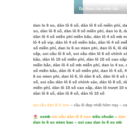
Dự đoán cầu miền bắc
dan lo 6 so, dàn lô 6 số, dàn lô 6 số miền phí, da
so, dàn lô 8 số, dàn lô 8 số miền phí, dan lo 8, d
dàn lô 4 số miền phí miền bắc, dàn lô 4 số mb mi
lô 4 số vip, dàn lô 4 số miền bắc, dàn lô 4 số miễ
số miền phí, dan lo 6 so mien phi, dan lô 6, lô d
cấp, soi cầu lô 6 số, soi cầu dàn lô 6 số chính x
bắc, dàn lô 10 số miền phí, dàn lô 10 số cao cấp,
miền bắc, dàn lô 4 số mb miễn phí, dan lo 4 so, d
số miền bắc, dàn lô 4 số miễn phí, dan lô 4 số, 4 
6 so mien phi, dan lô 6, lô dàn 6 số, dàn lô 6 số
số, soi cầu dàn lô 6 số chính xác, dàn lô 8 số, d
miền phí, dàn lô 10 số cao cấp, dàn lô trượt 10 số
dàn lô 6 số, dàn lô 8 số, dàn lô 10 số
soi cầu dàn lô 6 con
– cầu lô đẹp nhất hôm nay – ca
xsmb
soi cầu dàn lô 6 con
siêu chuẩn –
dan 
dan lo 6 so mien bac – soi cau dan lo 6 so mb