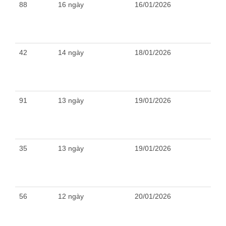
88
16 ngày
16/01/2026
42
14 ngày
18/01/2026
91
13 ngày
19/01/2026
35
13 ngày
19/01/2026
56
12 ngày
20/01/2026