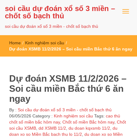
soi cầu dự đoán xổ số 3 miền –
chốt số bạch thủ
soi cầu dự đoán xổ số 3 miền - chốt số bạch thủ
Home
/
Kinh nghiệm soi cầu
/
Dự đoán XSMB 11/2/2026 – Soi cầu miền Bắc thứ 6 ăn ngay
Dự đoán XSMB 11/2/2026 –
Soi cầu miền Bắc thứ 6 ăn
ngay
By :
Soi cầu dự đoán xổ số 3 miền - chốt số bạch thủ
06/05/2026
Category :
Kinh nghiệm soi cầu
Tags:
cao thủ
chốt số miền bắc hôm nay
,
Chốt số miền Bắc hôm nay
,
Chốt
soi cầu XSMB
,
dd XSMB 11/2
,
du doan kqxsmb 11/2
,
du
doan xo so Miền Bắc bach thu lo 11/2
,
du doan xo so Miền