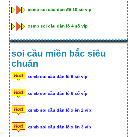
xsmb soi cầu dàn đề 10 số víp
xsmb soi cầu dàn lô 4 số víp
soi cầu miền bắc siêu
chuẩn
xsmb soi cầu dàn lô 6 số víp
xsmb soi cầu dàn lô 8 số víp
xsmb soi cầu dàn lô xiên 2 víp
xsmb soi cầu dàn lô xiên 3 víp