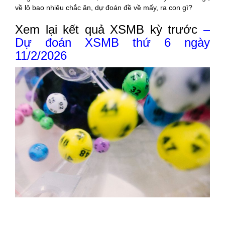
về lô bao nhiêu chắc ăn, dự đoán đề về mấy, ra con gì?
Xem lại kết quả XSMB kỳ trước
–
Dự đoán XSMB thứ 6 ngày
11/2/2026