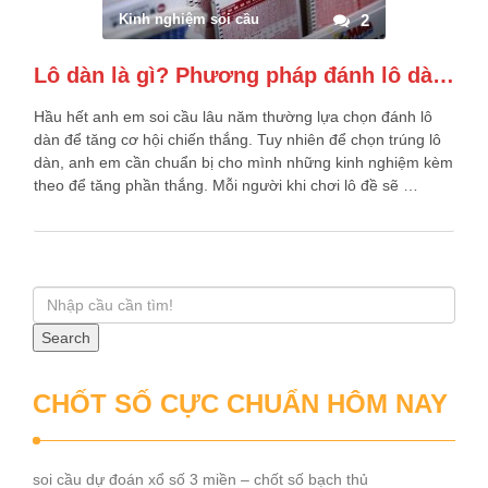
Kinh nghiệm soi cầu
2
Lô dàn là gì? Phương pháp đánh lô dàn hiệu quả 100%
Hầu hết anh em soi cầu lâu năm thường lựa chọn đánh lô
dàn để tăng cơ hội chiến thắng. Tuy nhiên để chọn trúng lô
dàn, anh em cần chuẩn bị cho mình những kinh nghiệm kèm
theo để tăng phần thắng. Mỗi người khi chơi lô đề sẽ …
Search
CHỐT SỐ CỰC CHUẨN HÔM NAY
soi cầu dự đoán xổ số 3 miền – chốt số bạch thủ