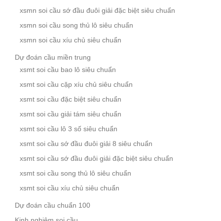
xsmn soi cầu sớ đầu đuôi giải đặc biệt siêu chuẩn
xsmn soi cầu song thủ lô siêu chuẩn
xsmn soi cầu xíu chủ siêu chuẩn
Dự đoán cầu miền trung
xsmt soi cầu bao lô siêu chuẩn
xsmt soi cầu cặp xíu chủ siêu chuẩn
xsmt soi cầu đặc biệt siêu chuẩn
xsmt soi cầu giải tám siêu chuẩn
xsmt soi cầu lô 3 số siêu chuẩn
xsmt soi cầu sớ đầu đuôi giải 8 siêu chuẩn
xsmt soi cầu sớ đầu đuôi giải đặc biệt siêu chuẩn
xsmt soi cầu song thủ lô siêu chuẩn
xsmt soi cầu xíu chủ siêu chuẩn
Dự đoán cầu chuẩn 100
Kinh nghiệm soi cầu