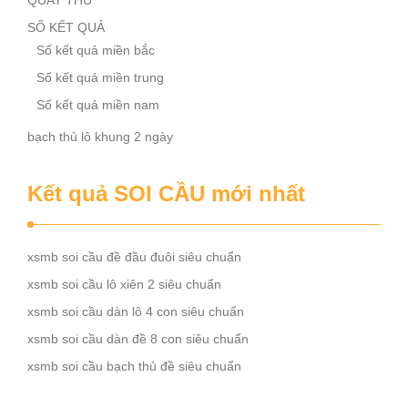
SỐ KẾT QUẢ
Số kết quả miền bắc
Số kết quả miền trung
Số kết quả miền nam
bạch thủ lô khung 2 ngày
Kết quả SOI CẦU mới nhất
xsmb soi cầu đề đầu đuôi siêu chuẩn
xsmb soi cầu lô xiên 2 siêu chuẩn
xsmb soi cầu dàn lô 4 con siêu chuẩn
xsmb soi cầu dàn đề 8 con siêu chuẩn
xsmb soi cầu bạch thủ đề siêu chuẩn