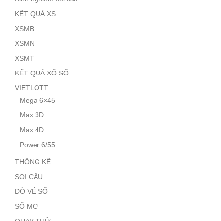
KẾT QUẢ XS
XSMB
XSMN
XSMT
KẾT QUẢ XỔ SỐ
VIETLOTT
Mega 6×45
Max 3D
Max 4D
Power 6/55
THỐNG KÊ
SOI CẦU
DÒ VÉ SỐ
SỔ MƠ
QUAY THỬ