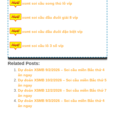
xsmt soi cầu song thủ lô víp
xsmt soi cầu đầu đuôi giải 8 víp
xsmt soi cầu đầu đuôi đặc biệt víp
xsmt soi cầu lô 3 số víp
Related Posts:
Dự đoán XSMB 9/2/2026 – Soi cầu miền Bắc thứ 4
ăn ngay
Dự đoán XSMB 10/2/2026 – Soi cầu miền Bắc thứ 5
ăn ngay
Dự đoán XSMB 12/2/2026 – Soi cầu miền Bắc thứ 7
ăn ngay
Dự đoán XSMB 9/3/2026 – Soi cầu miền Bắc thứ 4
ăn ngay