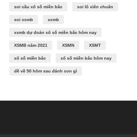
soi cầu xổ số miền bắc
soi lô xiên chuẩn
soi xsmb
sxmb
xsmb dự đoán xổ số miền bắc hôm nay
XSMB năm 2021
XSMN
XSMT
xổ số miền bắc
xổ số miền bắc hôm nay
đề về 50 hôm sau đánh con gì